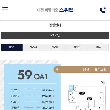
대전에 없던
대반전 라이프
평형안내
오피스텔
59OA1
59OA2
59OB
59OC
119A