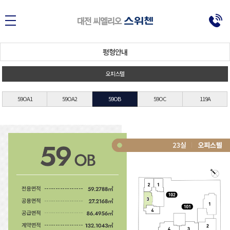
대전에 없던
대반전 라이프
평형안내
오피스텔
59OA1
59OA2
59OB
59OC
119A